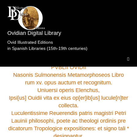
Archivo de la Catedral. Valladolid
>Metamorfosis.Regius.Blanchard.Lyon.1527 .
Ovidian Digital Library
Ovid Illustrated Editions
in Spanish Libraries (15th-19th centuries)
PVBLII OVIDII
Nasonis Sulmonensis Metamorphoseos Libro
rum xv. opus auctum et recognitum.
Uniuersi operis Elenchus,
Ipsi[us] Ouidii vita ex eius op[er]ib[us] lucule[n]ter
collecta.
Luculentissime Reuerendis patris magistri Petri
Lauinii philosophi, poete ac theologi ordinis pre
dicatorum Tropologice expositiones: et signo tali *
designantur.