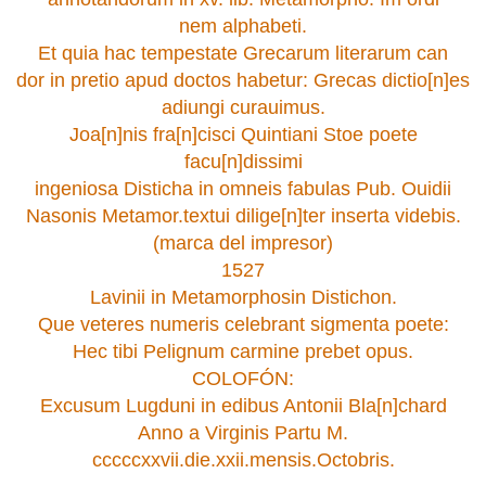
nem alphabeti.
Et quia hac tempestate Grecarum literarum can
dor in pretio apud doctos habetur: Grecas dictio[n]es
adiungi curauimus.
Joa[n]nis fra[n]cisci Quintiani Stoe poete
facu[n]dissimi
ingeniosa Disticha in omneis fabulas Pub. Ouidii
Nasonis Metamor.textui dilige[n]ter inserta videbis.
(marca del impresor)
1527
Lavinii in Metamorphosin Distichon.
Que veteres numeris celebrant sigmenta poete:
Hec tibi Pelignum carmine prebet opus.
COLOFÓN:
Excusum Lugduni in edibus Antonii Bla[n]chard
Anno a Virginis Partu M.
cccccxxvii.die.xxii.mensis.Octobris.