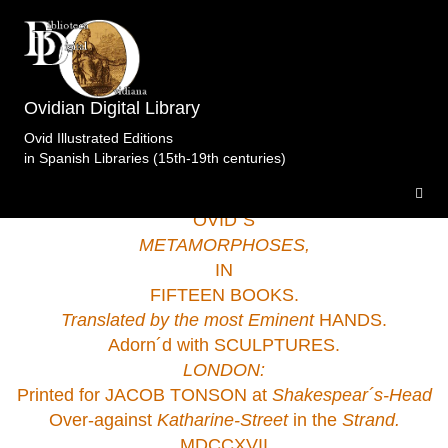
Biblioteca privada. A Coruña
>Metamorfosis.Garth.Tonson.Londres.1717 .
Ovidian Digital Library
Ovid Illustrated Editions
in Spanish Libraries (15th-19th centuries)
OVID´S
METAMORPHOSES,
IN
FIFTEEN BOOKS.
Translated by the most
Eminent
HANDS.
Adorn´d with SCULPTURES.
LONDON:
Printed for JACOB TONSON at
Shakespear´s-Head
Over-against
Katharine-Street
in the
Strand.
MDCCXVII