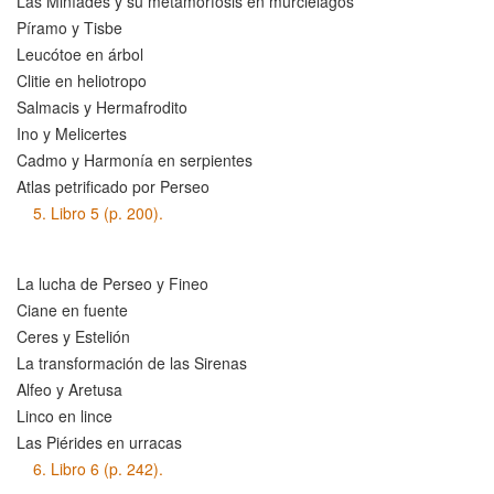
Las Miníades y su metamorfosis en murciélagos
Píramo y Tisbe
Leucótoe en árbol
Clitie en heliotropo
Salmacis y Hermafrodito
Ino y Melicertes
Cadmo y Harmonía en serpientes
Atlas petrificado por Perseo
5.
Libro 5 (p. 200).
La lucha de Perseo y Fineo
Ciane en fuente
Ceres y Estelión
La transformación de las Sirenas
Alfeo y Aretusa
Linco en lince
Las Piérides en urracas
6.
Libro 6 (p. 242).