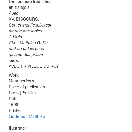
De nouueau traduittes
en françois.
Auec
XV. DISCOURS.
Contenans l´explication
morale des fables.
A Paris
Chez Matthieu Guille
mot au palais en la
gallerie des prison
niers.
AVEC PRIVILEGE DU ROY.
Work
Metamorfosis
Place of publication
París (Parisiis)
Date
1606
Printer
Guillemot, Matthieu
Illustrator