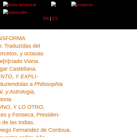
EN
|
ES
NSFORMA
: Traduzidas del
ercetos, y octauas
ce[n]ciado Viana.
gar Castellana.
TO, Y EXPLI-
duziendolas a Philosophia
l, y Astrologia,
toria.
VNO, Y LO OTRO,
es y Fonseca, Presiden-
 de las Indias.
 Diego Fernandez de Cordoua,