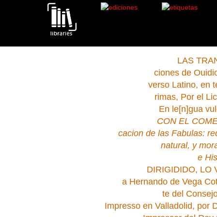
etamorfosis.Viana.Córdoba.Valladolid.1589 .
LAS TRA
ciones de Ouidio
verso Latino, en t
rimas, Por el Li
En le[n]gua vul
CON EL COMEN
cacion de las Fabulas: re
natural, y mora
e His
DIRIGIDIDO, LO 
a Hernando de Vega Cot
te del Consejo
Impresso en Valladolid, por