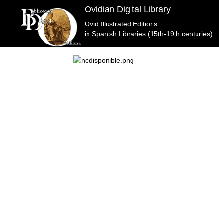
Ovidian Digital Library
Ovid Illustrated Editions
Biblioteca Pública del Estado en Córdoba Cordoba
>M
in Spanish Libraries (15th-19th centuries)