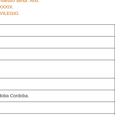
nuestro señor. Año,
XXXIX.
VILEGIO.
rdoba Cordoba.