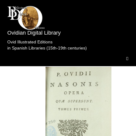
Ovidian Digital Library
Archivo-Biblioteca de la Catedral Salamanca
Ovid Illustrated Editions
>Obras Completas.HermanosBarbou.París.1793ii.t1
in Spanish Libraries (15th-19th centuries)
.