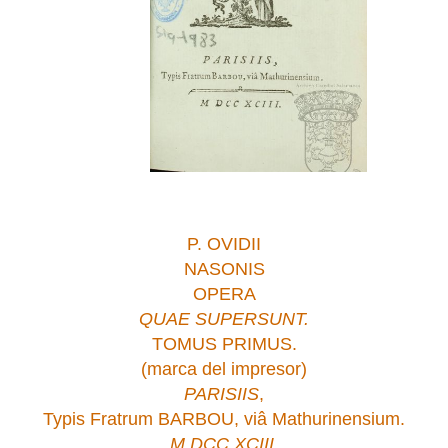
P. OVIDII
NASONIS
OPERA
QUAE SUPERSUNT.
TOMUS PRIMUS.
(marca del impresor)
PARISIIS
,
Typis Fratrum BARBOU, viâ Mathurinensium.
M DCC XCIII
.