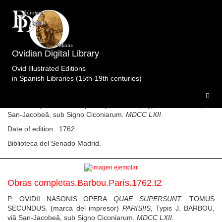
List of specimens in the library Biblioteca del
Senado Madrid. biblioteca3 specimens.
Ovidian Digital Library
Ovid Illustrated Editions
in Spanish Libraries (15th-19th centuries)
Obras completas.Barbou.París.1762.t1
P. OVIDII NASONIS OPERA
QUAE SUPERSUNT.
, TOMUS
PRIMUS. (marca del impresor)
PARISIIS,
Typis J. BARBOU, viâ
San-Jacobeâ, sub Signo Ciconiarum.
MDCC LXII
.
Date of edition: 1762
Biblioteca del Senado Madrid.
Obras completas.Barbou.París.1762.t2
P. OVIDII NASONIS OPERA
QUAE SUPERSUNT.
TOMUS
SECUNDUS. (marca del impresor)
PARISIIS,
Typis J. BARBOU,
viâ San-Jacobeâ, sub Signo Ciconiarum.
MDCC LXII.