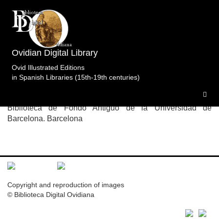
Topic: Ovidio, exiliado, habla con su libro en Libro 1
(f. I). Specimens of the edition
Tristes.Merula.Tacuino.Venecia.1524.
1 specimen
Ovidian Digital Library
Ovid Illustrated Editions
in Spanish Libraries (15th-19th centuries)
T.BUB.Ven.1524
Biblioteca de Fondo Antiguo de la Universidad de
Barcelona. Barcelona
Copyright and reproduction of images
© Biblioteca Digital Ovidiana