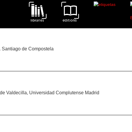
imens of the edition Metamorfosis.Bustamante.Bellero.A
ia. Santiago de Compostela
 de Valdecilla, Universidad Complutense Madrid