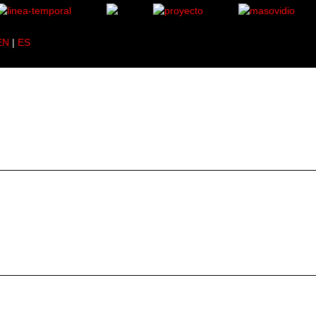
EN
|
ES
mberes.1595.
6 specimens.