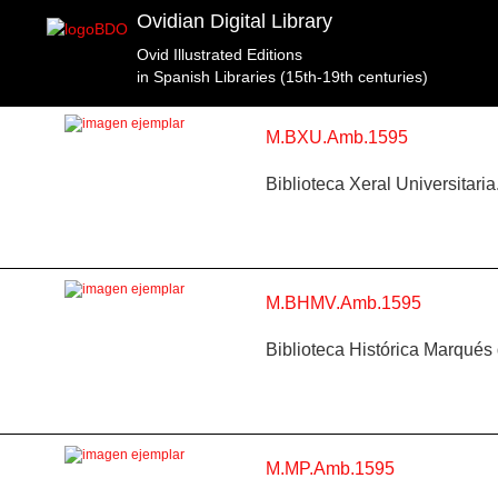
Ovidian Digital Library
Ovid Illustrated Editions
Topic: La guerra de Troya en Libro 12 (f. 182). Spec
in Spanish Libraries (15th-19th centuries)
M.BXU.Amb.1595
Biblioteca Xeral Universitar
M.BHMV.Amb.1595
Biblioteca Histórica Marqués
M.MP.Amb.1595