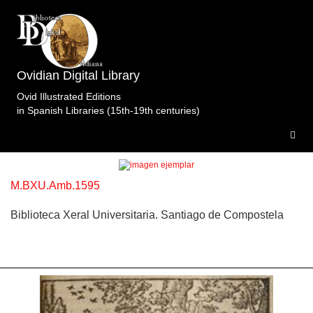
Ovidian Digital Library
Topic: Venus y Adonis en Libro 10 (f. 162).
Ovid Illustrated Editions
Specimens of the edition
in Spanish Libraries (15th-19th centuries)
Metamorfosis.Bustamante.Bellero.Amberes.1595.
6
specimens.
M.BXU.Amb.1595
Biblioteca Xeral Universitaria. Santiago de Compostela