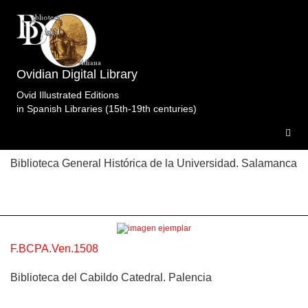
Topic: Venus patrona del mes de abril en Libro 4 (f.
CXI). Specimens of the edition
Fastos.Fanensis.Tacuino.Venecia.1508.
3
Ovidian Digital Library
specimens.
Ovid Illustrated Editions
in Spanish Libraries (15th-19th centuries)
F.BGH.Ven.1508
Biblioteca General Histórica de la Universidad. Salamanca
F.BCPA.Ven.1508
Biblioteca del Cabildo Catedral. Palencia