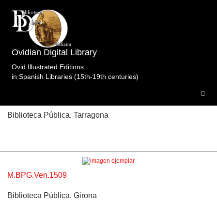
Topic: Ciniras y Mirra en Libro 10 (f. CX v.)
Specimens of the edition
Metamorfosis.Regius.Rusconi.Venecia.1509.
2
Ovidian Digital Library
specimens.
Ovid Illustrated Editions
in Spanish Libraries (15th-19th centuries)
M.BPT.Ven.1509
Biblioteca Pública. Tarragona
M.BPG.Ven.1509
Biblioteca Pública. Girona